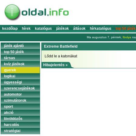
kezdőlap
hírek
katalógus
játékok
állások
hírkatalógus
top 50 játék
Ma augusztus 7, péntek,
Ibolya
nap
játék ajánló
Extreme Battlefield
top 50 játék
Lődd le a katonákat
társas
kvíz játékok
Hibajelentés »
gyerek
logikai
ügyességi
szerencsejátékok
automotor
szimulátorok
sport
akció
lövöldözős
harcolós
stratégiai