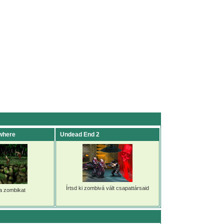
where
Undead End 2
Írtsd ki zombivá vált csapattársaid
a zombikat