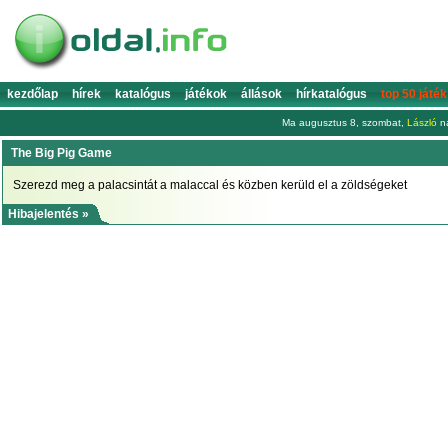
kezdőlap
hírek
katalógus
játékok
állások
hírkatalógus
top 50 játék
Ma augusztus 8, szombat,
László
na
The Big Pig Game
Szerezd meg a palacsintát a malaccal és közben kerüld el a zöldségeket
Hibajelentés »